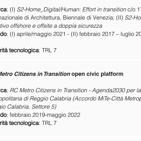
rca
: (I)
S2-Home_Digital/Human: Effort in transition
c/o 1
nazionale di Architettura, Biennale di Venezia; (II)
S2-Ho
tivo offshore e offsite a doppia sicurezza
odo
:
(I)
aprile/maggio 2021 - (II) febbraio 2017 – luglio 2
ità tecnologica
:
TRL 7
etro Citizens in Transition
open civic platform
rca
:
RC Metro Citizens in Transition - Agenda2030 per la
opolitana di Reggio Calabria (Accordo MiTe-Città Metrop
o Calabria, Settore 5)
odo
:
febbraio 2019-maggio 2022
ità tecnologica
:
TRL 7