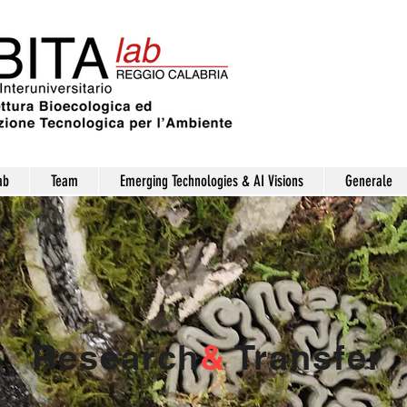
ab
Team
Emerging Technologies & AI Visions
Generale
Research
&
Transfer