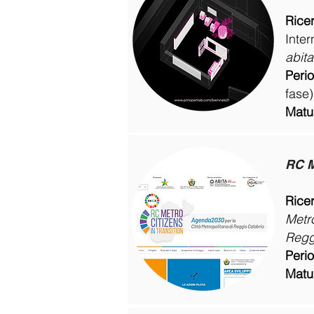
Rice
Inter
abita
Peri
fase)
Matur
RC M
Rice
Metr
Reggi
Peri
Matur