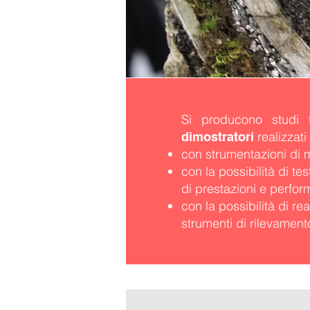
Si producono studi te
realizzati
dimostratori
con strumentazioni di m
con la possibilità di test
di prestazioni e perfor
con la possibilità di re
strumenti di rilevamento