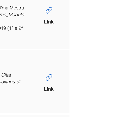
7ma Mostra
me_Modulo
Link
019 (1° e 2°
 Città
olitana di
Link