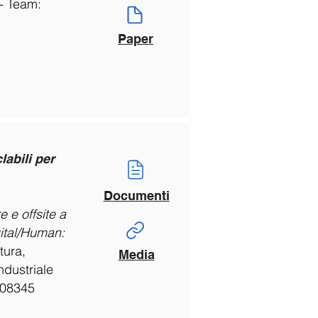
- Team:
Paper
labili per
Documenti
 e offsite a
tal/Human:
tura,
Media
ndustriale
008345