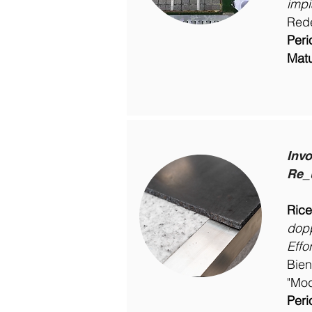
impia
Rede
Peri
Matu
Invo
Re_
Rice
dopp
Effor
Bien
"Mod
Peri