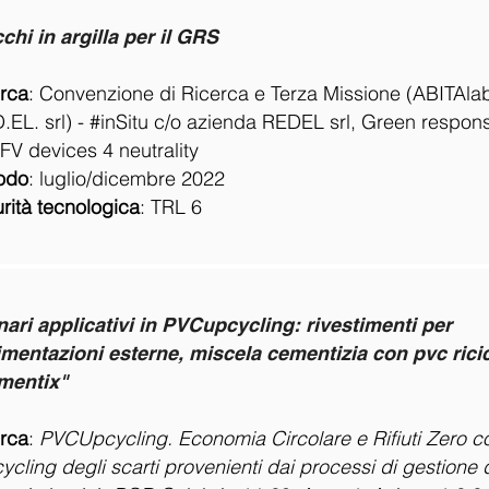
chi in argilla per il GRS
rca
: Convenzione di Ricerca e Terza Missione (ABITAla
.EL. srl) - #inSitu c/o azienda REDEL srl, Green respon
FV devices 4 neutrality
odo
:
luglio/dicembre 2022
rità tecnologica
:
TRL 6
ari applicativi in PVCupcycling: rivestimenti per
mentazioni esterne, miscela cementizia con pvc rici
mentix"
rca
:
PVCUpcycling. Economia Circolare e Rifiuti Zero c
cycling degli scarti provenienti dai processi di gestione 