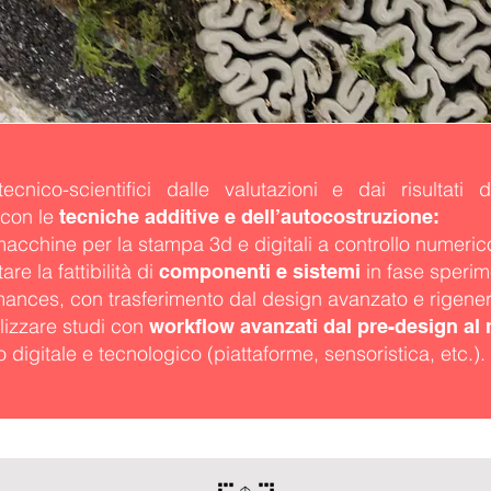
cnico-scientifici dalle valutazioni e dai risultati
 con le
tecniche additive e dell’autocostruzione:
acchine per la stampa 3d e digitali a controllo numeric
are la fattibilità di
in fase sperimen
componenti e sistemi
mances, con trasferimento dal design avanzato e rigener
alizzare studi con
workflow avanzati dal pre-design al
 digitale e tecnologico (piattaforme, sensoristica, etc.).