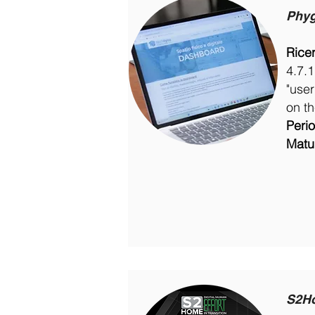
Phyg
Rice
4.7.1
"user
on th
Peri
Matur
S2Ho