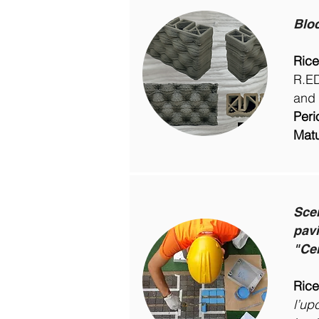
Bloc
Rice
R.ED
and 
Peri
Matu
Scen
pavi
"Ce
Rice
l’up