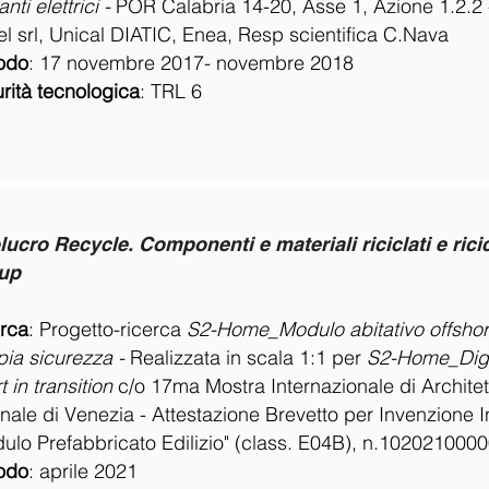
nti elettrici -
POR Calabria 14-20, Asse 1, Azione 1.2.2 
l srl, Unical DIATIC, Enea, Resp scientifica C.Nava
odo
:
17 novembre 2017- novembre 2018
rità tecnologica
:
TRL 6
lucro Recycle. Componenti e materiali riciclati e ricic
up
rca
:
Progetto-ricerca
S2-Home_Modulo abitativo offshore
ia sicurezza -
Realizzata in scala 1:1 per
S2-Home_Digi
t in transition
c/o 17ma Mostra Internazionale di Architet
nale di Venezia
- Attestazione Brevetto per Invenzione I
ulo Prefabbricato Edilizio" (class. E04B), n.102021000
odo
:
aprile 2021