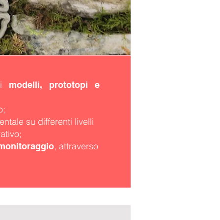
 di
modelli, prototopi e
o;
tale su differenti livelli
ativo;
, attraverso
 monitoraggio