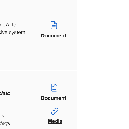
b dArTe -
sive system
Documenti
clato
Documenti
on
Media
degli