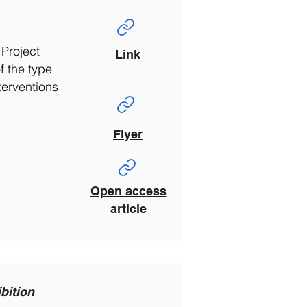
 Project
Link
f the type
terventions
Flyer
Open access
article
ibition