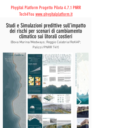
Phygital Platform Progetto Pilota 4.7.1 PNRR
Tech4You
www.phygitalplatform.it
Studi e Simulazioni predittive sull’impatto
dei rischi per scenari di cambiamento
climatico sui litorali costieri
(Bova Marina/Medways; Reggio Calabria/ReKAP;
Palizzi/PNRR T4Y)