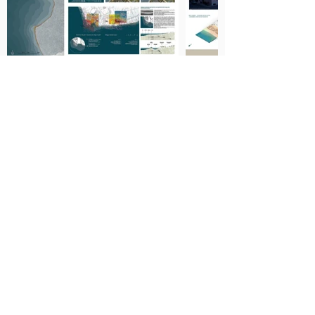
Intervista alla prof.ssa C.Nava su “Rischi ed impatti
dei Cambiamenti Climatici sul territorio e sulle coste
calabresi”
di Anna Foti_LaC News24 -
Leggi a questo link
Video intervista LaC News24
Leggi a questo link
Modelli fisici