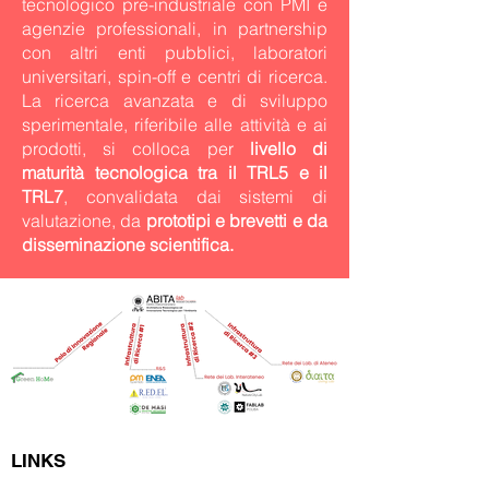
tecnologico pre-industriale con PMI e
agenzie professionali, in partnership
con altri enti pubblici, laboratori
universitari, spin-off e centri di ricerca.
La ricerca avanzata e di sviluppo
sperimentale, riferibile alle attività e ai
prodotti, si colloca per
livello di
maturità tecnologica tra il TRL5 e il
TRL7
, convalidata dai sistemi di
valutazione, da
prototipi e brevetti e da
disseminazione scientifica.
LINKS